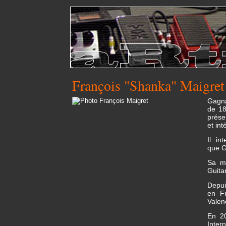
François "Shanka" Maigret
Gagna
de 18
prése
et in
Il in
que G
Sa m
Guita
Depui
en F
Valen
En 20
Inte